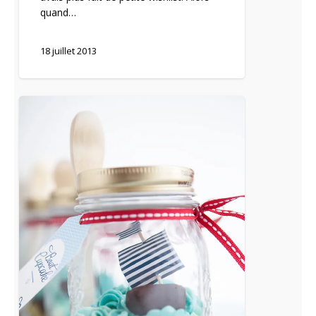
quand…
18 juillet 2013
[Battle
Food
#9]
Une
tempête
dans
un
bocal