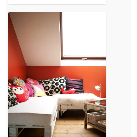
[DIY]
Mon
canapé
en
palette
/
étape
finale
2/2
:
l’assise