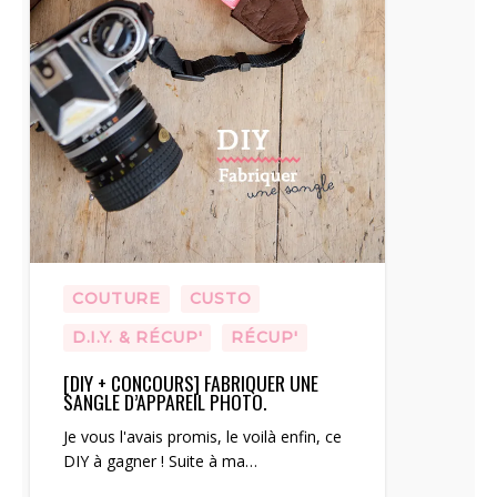
COUTURE
CUSTO
D.I.Y. & RÉCUP'
RÉCUP'
[DIY + CONCOURS] FABRIQUER UNE
SANGLE D’APPAREIL PHOTO.
Je vous l'avais promis, le voilà enfin, ce
DIY à gagner ! Suite à ma…