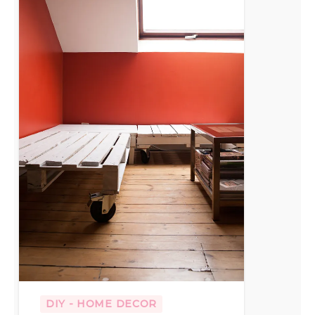
palette
/
étape
1/2
:
la
structure
DIY - HOME DECOR