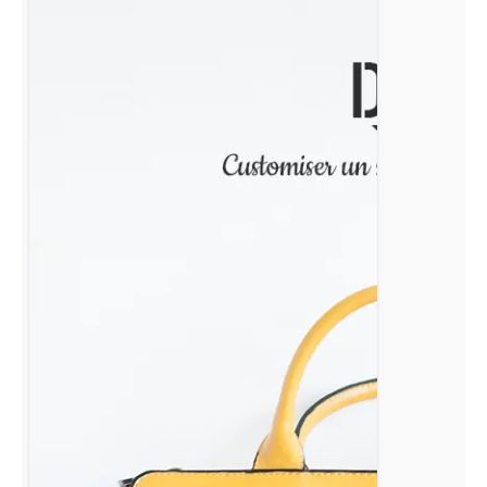
pour
la
rentrée