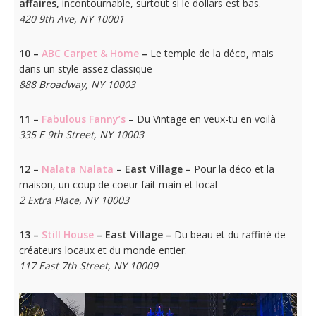
affaires,
incontournable, surtout si le dollars est bas.
420 9th Ave, NY 10001
10 –
ABC Carpet & Home
–
Le temple de la déco, mais
dans un style assez classique
888 Broadway, NY 10003
11 –
Fabulous Fanny’s
– Du Vintage en veux-tu en voilà
335 E 9th Street, NY 10003
12 –
Nalata Nalata
–
East Village –
Pour la déco et la
maison, un coup de coeur fait main et local
2 Extra Place, NY 10003
13 –
Still House
–
East Village –
Du beau et du raffiné de
créateurs locaux et du monde entier.
117 East 7th Street, NY 10009