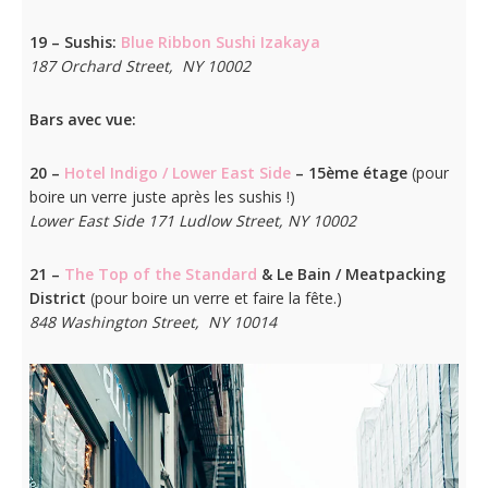
19 – Sushis:
Blue Ribbon Sushi Izakaya
187 Orchard Street, NY 10002
Bars avec vue:
20 –
Hotel Indigo / Lower East Side
– 15ème étage
(pour
boire un verre juste après les sushis !)
Lower East Side 171 Ludlow Street, NY 10002
21 –
The Top of the Standard
& Le Bain / Meatpacking
District
(pour boire un verre et faire la fête.)
848 Washington Street, NY 10014