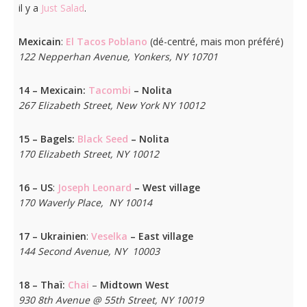
il y a
Just Salad
.
Mexicain
:
El Tacos Poblano
(dé-centré, mais mon préféré)
122 Nepperhan Avenue, Yonkers, NY 10701
14 – Mexicain:
Tacombi
– Nolita
267 Elizabeth Street, New York NY 10012
15 – Bagels:
Black Seed
– Nolita
170 Elizabeth Street, NY 10012
16 – US
:
Joseph Leonard
– West village
170 Waverly Place, NY 10014
17 – Ukrainien
:
Veselka
– East village
144 Second Avenue, NY 10003
18 – Thaï:
Chai
–
Midtown West
930 8th Avenue @ 55th Street, NY 10019