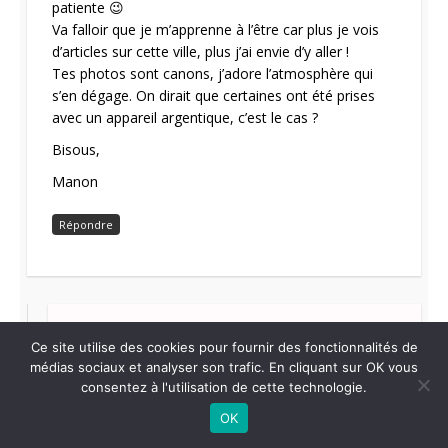
patiente 😉
Va falloir que je m’apprenne à l’être car plus je vois
d’articles sur cette ville, plus j’ai envie d’y aller !
Tes photos sont canons, j’adore l’atmosphère qui
s’en dégage. On dirait que certaines ont été prises
avec un appareil argentique, c’est le cas ?
Bisous,
Manon
Répondre
Ce site utilise des cookies pour fournir des fonctionnalités de
médias sociaux et analyser son trafic. En cliquant sur OK vous
Malak
dit :
consentez à l'utilisation de cette technologie.
19 janvier 2016 à 10:59
OK
haha, moi c’est pareil mais avec un appareil