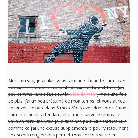
Alors, en vrai, je voulais vous faire une chouette carte avec
des pins numérotés, des petits dessins et tout et tout, (un
peu comme j’avais fait pour la
Côte d’Amour
) mais une fois
de plus, j’ai un peu présumé de mon temps, et vous auriez
découvert ce post dans 6 mois. Vous avez donc droit à une
carte moche en attendant, et je me réserve le temps de
vous en faire une vraie jolie dessinée pour plus tard (et puis
comme ça j’ai une excuse supplémentaire pour y retourner.)
Les points rouges vous permettrons de vous situer en