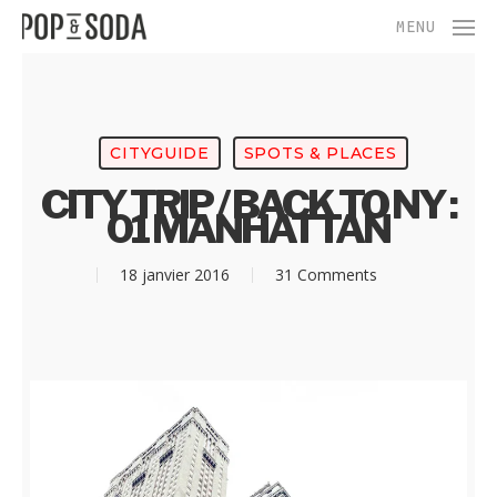
Skip
Menu
MENU
to
main
content
CITYGUIDE
SPOTS & PLACES
CITY TRIP / BACK TO NY :
01 MANHATTAN
18 janvier 2016
31 Comments