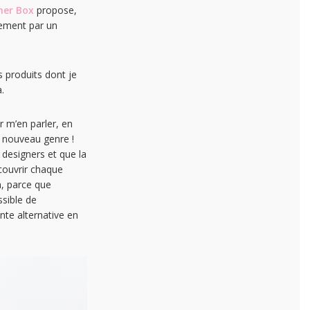
ner Box
propose,
vement par un
s produits dont je
.
 m’en parler, en
n nouveau genre !
 designers et que la
couvrir chaque
n, parce que
ssible de
nte alternative en