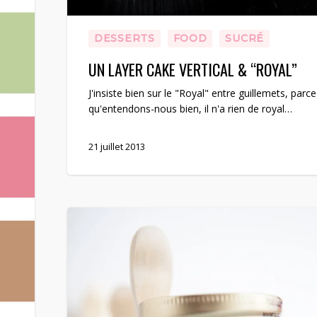
DESSERTS
FOOD
SUCRÉ
UN LAYER CAKE VERTICAL & “ROYAL”
J'insiste bien sur le "Royal" entre guillemets, parce
qu'entendons-nous bien, il n'a rien de royal…
21 juillet 2013
[Battle
Food
#9]
Une
tempête
dans
un