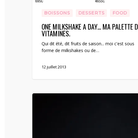
BOISSONS
DESSERTS
FOOD
ONE MILKSHAKE A DAY… MA PALETTE D
VITAMINES.
Qui dit été, dit fruits de saison... moi c'est sous
forme de milkshakes ou de…
12 juillet 2013
Gourmandise
glacée
au
chocolat
et
biscuits
roses