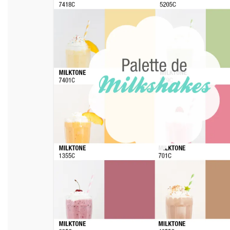
de
vitamines.