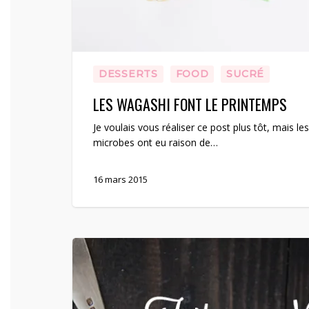
DESSERTS
FOOD
SUCRÉ
LES WAGASHI FONT LE PRINTEMPS
Je voulais vous réaliser ce post plus tôt, mais les
microbes ont eu raison de…
16 mars 2015
Tarte
aux
noix
et
caramel