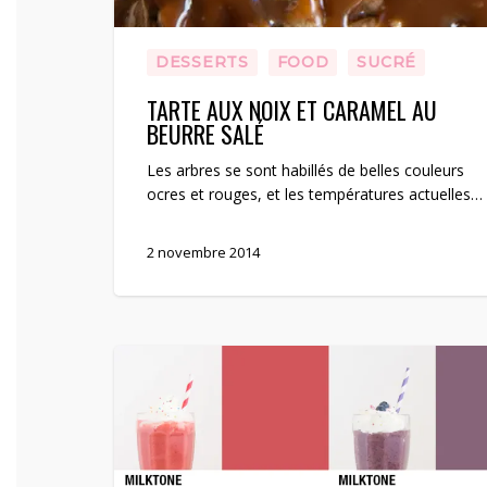
DESSERTS
FOOD
SUCRÉ
TARTE AUX NOIX ET CARAMEL AU
BEURRE SALÉ
Les arbres se sont habillés de belles couleurs
ocres et rouges, et les températures actuelles…
2 novembre 2014
One
milkshake
a
day…
Ma
palette