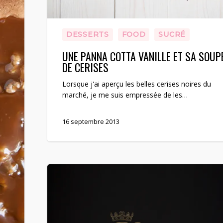
DESSERTS
FOOD
SUCRÉ
UNE PANNA COTTA VANILLE ET SA SOUP
DE CERISES
Lorsque j'ai aperçu les belles cerises noires du
marché, je me suis empressée de les…
16 septembre 2013
Un
layer
cake
vertical
&