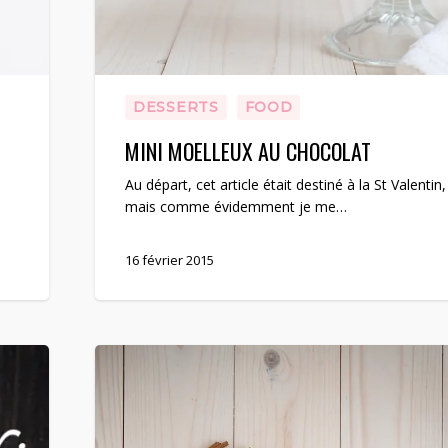
DESSERTS
FOOD
MINI MOELLEUX AU CHOCOLAT
Au départ, cet article était destiné à la St Valentin,
mais comme évidemment je me…
16 février 2015
Une
Panna
cotta
vanille
et