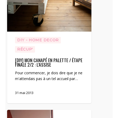
DIY - HOME DECOR
RÉCUP'
[DIY] MON CANAPÉ EN PALETTE / ÉTAPE
FINALE 2/2 : L’ASSISE
Pour commencer, je dois dire que je ne
m'attendais pas à un tel accueil par…
31 mai 2013
[DIY]