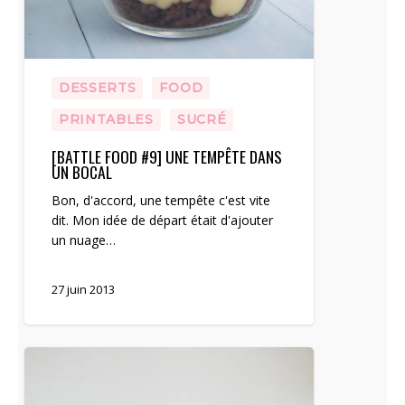
DESSERTS
FOOD
PRINTABLES
SUCRÉ
[BATTLE FOOD #9] UNE TEMPÊTE DANS
UN BOCAL
Bon, d'accord, une tempête c'est vite
dit. Mon idée de départ était d'ajouter
un nuage…
27 juin 2013
[DIY]
Fabriquer
et