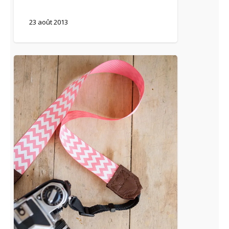
23 août 2013
[DIY
+
concours]
Fabriquer
une
sangle
d’appareil
photo.