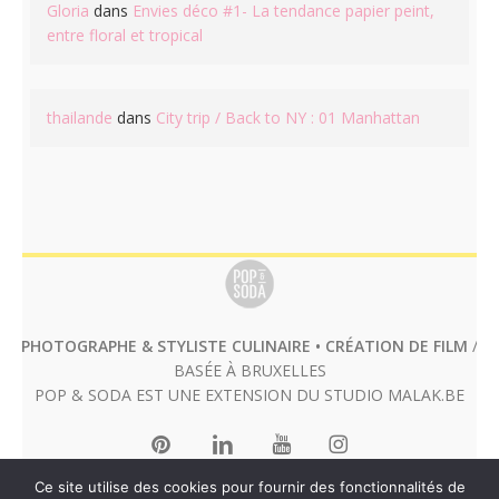
Gloria
dans
Envies déco #1- La tendance papier peint,
entre floral et tropical
thailande
dans
City trip / Back to NY : 01 Manhattan
PHOTOGRAPHE & STYLISTE CULINAIRE • CRÉATION DE FILM
/
BASÉE À BRUXELLES
POP & SODA EST UNE EXTENSION DU STUDIO
MALAK.BE
Ce site utilise des cookies pour fournir des fonctionnalités de