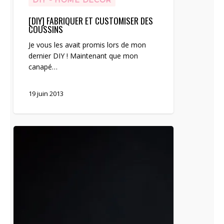
DIY - HOME DECOR
[DIY] FABRIQUER ET CUSTOMISER DES
COUSSINS
Je vous les avait promis lors de mon
dernier DIY ! Maintenant que mon
canapé…
19 juin 2013
Gourmandise
glacée
au
chocolat
et
biscuits
roses