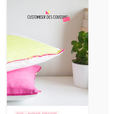
customiser
des
coussins