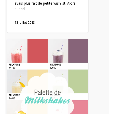
avais plus fait de petite wishlist. Alors
quand…
18 juillet 2013
One
milkshake
a
day…
Ma
palette
de
vitamines.