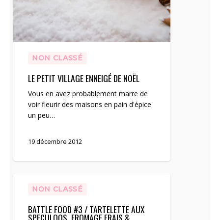
NON CLASSÉ
LE PETIT VILLAGE ENNEIGÉ DE NOËL
Vous en avez probablement marre de
voir fleurir des maisons en pain d'épice
un peu…
19 décembre 2012
Battle
Food
NON CLASSÉ
#3
BATTLE FOOD #3 / TARTELETTE AUX
/
SPECULOOS, FROMAGE FRAIS &