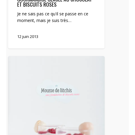
ET BISCUITS ROSES
Je ne sais pas ce qu'il se passe en ce
moment, mais je suis très…
12 juin 2013
Battle
food
#5
:
Mousse
de
litchis
aux
framboises
&
biscuits
roses