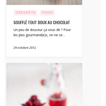
DESSERTS
FOOD
SOUFFLÉ TOUT DOUX AU CHOCOLAT
Un peu de douceur ça vous dit ? Pour
les plus gourmand(e)s, on ne se…
29 octobre 2012
Verrine
aux
framboises
et
myrtilles