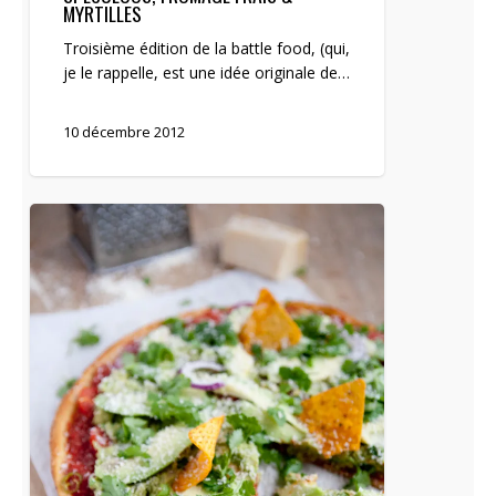
Tartelette
MYRTILLES
aux
Troisième édition de la battle food, (qui,
speculoos,
je le rappelle, est une idée originale de…
fromage
frais
&
10 décembre 2012
myrtilles
Battle
Food
#2
/
Pizza
au
Guacamole