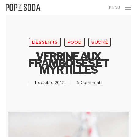
Skip
Menu
MENU
to
main
content
DESSERTS
FOOD
SUCRÉ
VERRINE AUX
FRAMBOISES ET
MYRTILLES
1 octobre 2012
5 Comments