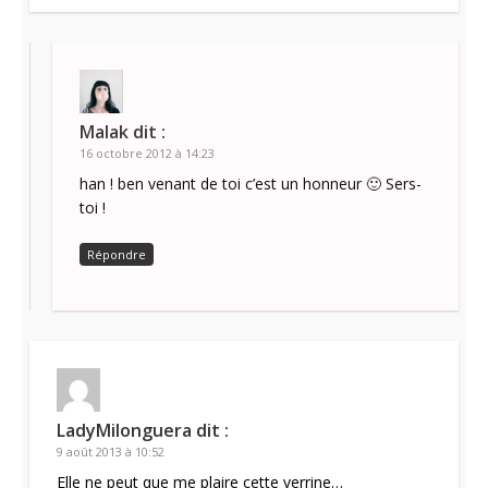
Malak
dit :
16 octobre 2012 à 14:23
han ! ben venant de toi c’est un honneur 🙂 Sers-
toi !
Répondre
LadyMilonguera
dit :
9 août 2013 à 10:52
Elle ne peut que me plaire cette verrine…