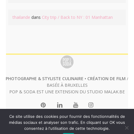
thailande
dans
City trip / Back to NY : 01 Manhattan
PHOTOGRAPHE & STYLISTE CULINAIRE • CRÉATION DE FILM
/
BASÉE À BRUXELLES
POP & SODA EST UNE EXTENSION DU STUDIO
MALAK.BE
Ce site utilise des cookies pour fournir des fonctionnalités de
médias sociaux et analyser son trafic. En cliquant sur OK vous
consentez à l'utilisation de cette technologie.