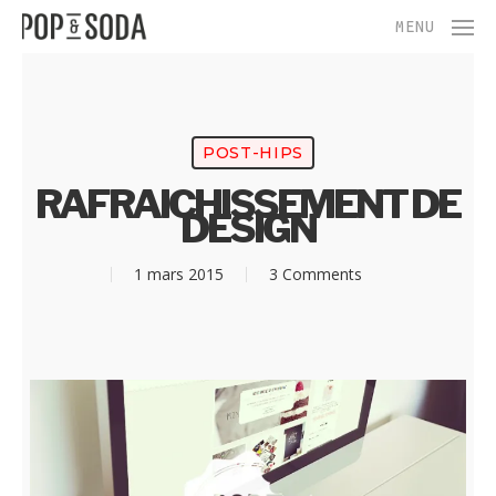
Skip
Menu
MENU
to
main
content
POST-HIPS
RAFRAICHISSEMENT DE
DESIGN
1 mars 2015
3 Comments