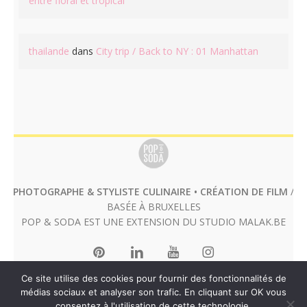
entre floral et tropical
thailande
dans
City trip / Back to NY : 01 Manhattan
PHOTOGRAPHE & STYLISTE CULINAIRE • CRÉATION DE FILM
/
BASÉE À BRUXELLES
POP & SODA EST UNE EXTENSION DU STUDIO
MALAK.BE
Ce site utilise des cookies pour fournir des fonctionnalités de
médias sociaux et analyser son trafic. En cliquant sur OK vous
consentez à l'utilisation de cette technologie.