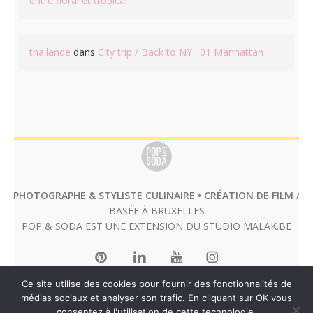
entre floral et tropical
thailande
dans
City trip / Back to NY : 01 Manhattan
PHOTOGRAPHE & STYLISTE CULINAIRE • CRÉATION DE FILM
/
BASÉE À BRUXELLES
POP & SODA EST UNE EXTENSION DU STUDIO
MALAK.BE
Ce site utilise des cookies pour fournir des fonctionnalités de
médias sociaux et analyser son trafic. En cliquant sur OK vous
consentez à l'utilisation de cette technologie.