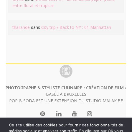
entre floral et tropical
thailande
dans
City trip / Back to NY : 01 Manhattan
PHOTOGRAPHE & STYLISTE CULINAIRE • CRÉATION DE FILM
/
BASÉE À BRUXELLES
POP & SODA EST UNE EXTENSION DU STUDIO
MALAK.BE
Ce site utilise des cookies pour fournir des fonctionnalités de
médias sociaux et analyser son trafic. En cliquant sur OK vous