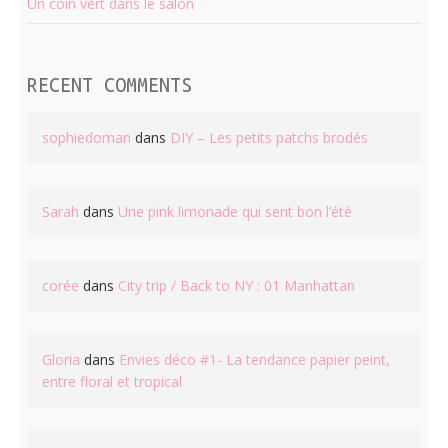
Un coin vert dans le salon
RECENT COMMENTS
sophiedoman
dans
DIY – Les petits patchs brodés
Sarah
dans
Une pink limonade qui sent bon l’été
corée
dans
City trip / Back to NY : 01 Manhattan
Gloria
dans
Envies déco #1- La tendance papier peint,
entre floral et tropical