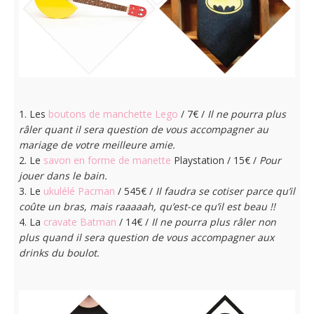
1. Les
boutons de manchette Lego
/ 7€ /
Il ne pourra plus
râler quant il sera question de vous accompagner au
mariage de votre meilleure amie.
2. Le
savon en forme de manette
Playstation / 15€ /
Pour
jouer dans le bain.
3. Le
ukulélé Pacman
/ 545€ /
Il faudra se cotiser parce qu’il
coûte un bras, mais raaaaah, qu’est-ce qu’il est beau !!
4. La
cravate Batman
/ 14€ /
Il ne pourra plus râler non
plus quand il sera question de vous accompagner aux
drinks du boulot.