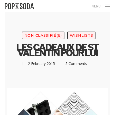
Skip
Menu
MENU
to
main
content
NON CLASSIFIÉ(E)
WISHLISTS
LES CADEAUX DE ST
VALENTIN POUR LUI
2 February 2015
5 Comments