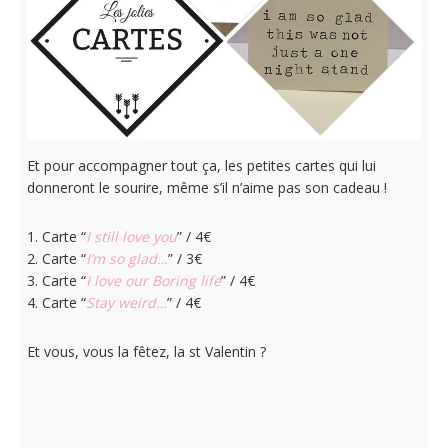
Et pour accompagner tout ça, les petites cartes qui lui
donneront le sourire, même s’il n’aime pas son cadeau !
1. Carte “
I still love you
” / 4€
2. Carte “
I’m so glad…
” / 3€
3. Carte “
I love our Boring life
” / 4€
4. Carte “
Stay weird…
” / 4€
Et vous, vous la fêtez, la st Valentin ?