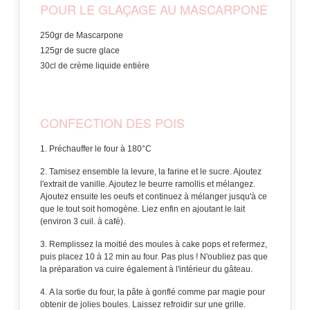
POUR LE GLAÇAGE AU MASCARPONE
250gr de Mascarpone
125gr de sucre glace
30cl de crème liquide entière
CONFECTION DES POIS
Préchauffer le four à 180°C
Tamisez ensemble la levure, la farine et le sucre. Ajoutez
l'extrait de vanille. Ajoutez le beurre ramollis et mélangez.
Ajoutez ensuite les oeufs et continuez à mélanger jusqu'à ce
que le tout soit homogène. Liez enfin en ajoutant le lait
(environ 3 cuil. à café).
Remplissez la moitié des moules à cake pops et refermez,
puis placez 10 à 12 min au four. Pas plus ! N'oubliez pas que
la préparation va cuire également à l'intérieur du gâteau.
A la sortie du four, la pâte à gonflé comme par magie pour
obtenir de jolies boules. Laissez refroidir sur une grille.