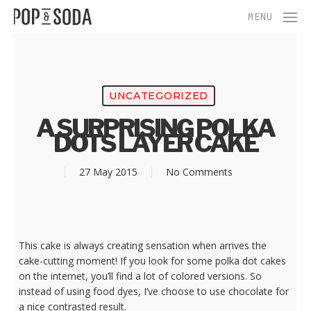
Skip
Menu
MENU
to
main
content
UNCATEGORIZED
A SURPRISING POLKA
DOTS LAYER CAKE
27 May 2015
No Comments
This cake is always creating sensation when arrives the
cake-cutting moment! If you look for some polka dot cakes
on the internet, you’ll find a lot of colored versions. So
instead of using food dyes, I’ve choose to use chocolate for
a nice contrasted result.