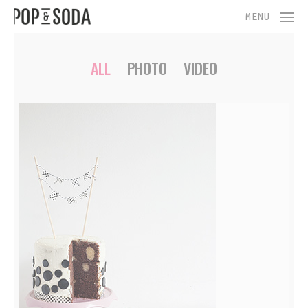
Skip
Menu
MENU
to
main
content
ALL
PHOTO
VIDEO